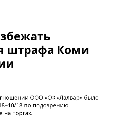
избежать
я штрафа Коми
ии
отношении ООО «СФ «Лалвар» было
18−10/18 по подозрению
 на торгах.